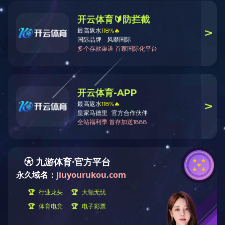
电话
：400-828-9907
传真
:025-83110281
地址
：
南京市鼓楼区建宁路65号金川
科技园二期22号楼三楼