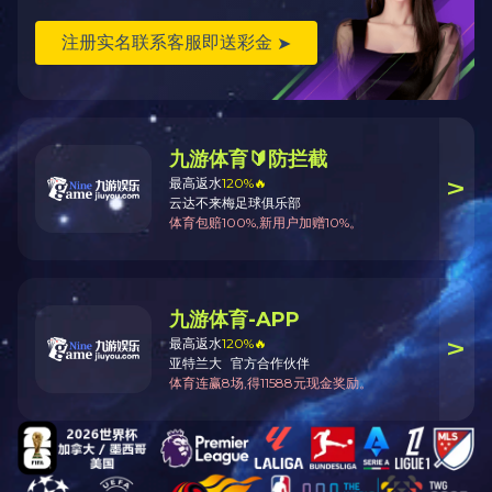
项目名称：
南京市建邺高级
建筑功能：
学校建筑
建设方：
南京市教育局