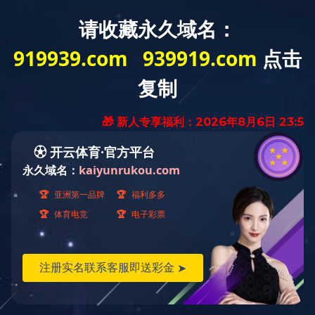
网站首页
九游·体育
新闻中心
资证与荣誉
九游·
（jiuyou.com）
（jiuyou
官方网站
官方
九游·体育（jiuyou.com）官方网站
您现在的位置 ：
首页
> 成功案
企业简介
组织机构
联系我们